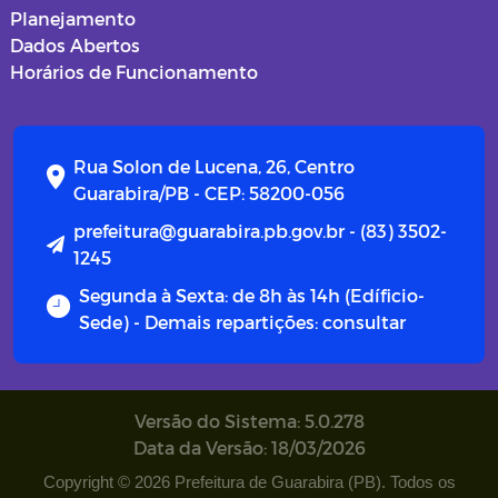
Planejamento
Dados Abertos
Horários de Funcionamento
Rua Solon de Lucena, 26, Centro
Guarabira/PB - CEP: 58200-056
prefeitura@guarabira.pb.gov.br - (83) 3502-
1245
Segunda à Sexta: de 8h às 14h (Edíficio-
Sede) - Demais repartições: consultar
Versão do Sistema: 5.0.278
Data da Versão: 18/03/2026
Copyright © 2026 Prefeitura de Guarabira (PB). Todos os