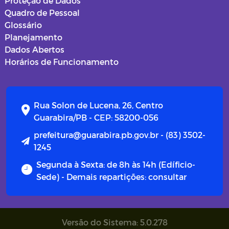
Proteção de Dados
Quadro de Pessoal
Glossário
Planejamento
Dados Abertos
Horários de Funcionamento
Rua Solon de Lucena, 26, Centro
Guarabira/PB - CEP: 58200-056
prefeitura@guarabira.pb.gov.br - (83) 3502-
1245
Segunda à Sexta: de 8h às 14h (Edíficio-
Sede) - Demais repartições: consultar
Versão do Sistema: 5.0.278