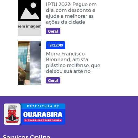
IPTU 2022: Pague em
dia, com desconto e
ajude a melhorar as
ações da cidade
Geral
19.12.2019
Morre Francisco
Brennand, artista
plástico recifense, que
deixou sua arte no
cruzeiro do acesso ao
Geral
Memorial Frei Damião
Serviços Online