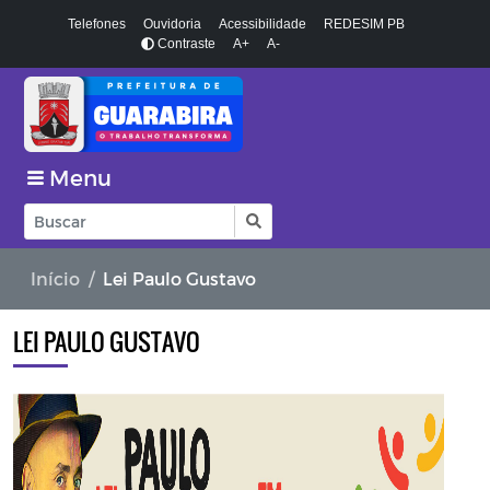
Telefones
Ouvidoria
Acessibilidade
REDESIM PB
Contraste
A+
A-
Menu
Início
Lei Paulo Gustavo
LEI PAULO GUSTAVO