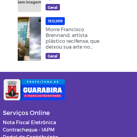
Geral
19.12.2019
Morre Francisco
Brennand, artista
plástico recifense, que
deixou sua arte no
cruzeiro do acesso ao
Geral
Memorial Frei Damião
Serviços Online
Nota Fiscal Eletrônica
Contracheque - IAPM
Portal do Contribuinte