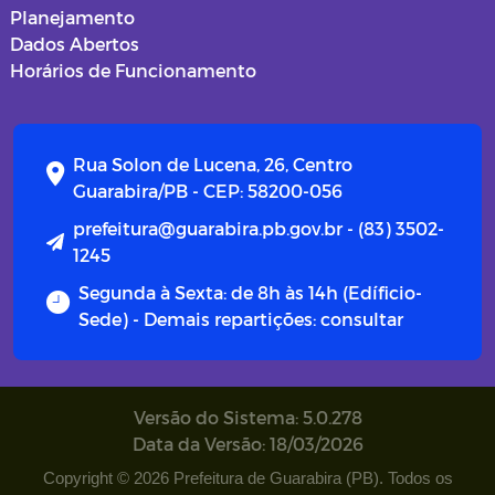
Planejamento
Dados Abertos
Horários de Funcionamento
Rua Solon de Lucena, 26, Centro
Guarabira/PB - CEP: 58200-056
prefeitura@guarabira.pb.gov.br - (83) 3502-
1245
Segunda à Sexta: de 8h às 14h (Edíficio-
Sede) - Demais repartições: consultar
Versão do Sistema: 5.0.278
Data da Versão: 18/03/2026
Copyright © 2026 Prefeitura de Guarabira (PB). Todos os