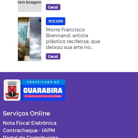
Geral
19.12.2019
Morre Francisco
Brennand, artista
plástico recifense, que
deixou sua arte no
cruzeiro do acesso ao
Geral
Memorial Frei Damião
Serviços Online
Nota Fiscal Eletrônica
Contracheque - IAPM
Portal do Contribuinte