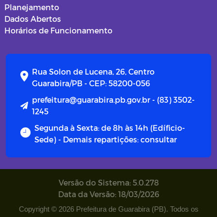
Planejamento
Dados Abertos
Horários de Funcionamento
Rua Solon de Lucena, 26, Centro
Guarabira/PB - CEP: 58200-056
prefeitura@guarabira.pb.gov.br - (83) 3502-
1245
Segunda à Sexta: de 8h às 14h (Edíficio-
Sede) - Demais repartições: consultar
Versão do Sistema: 5.0.278
Data da Versão: 18/03/2026
Copyright © 2026 Prefeitura de Guarabira (PB). Todos os