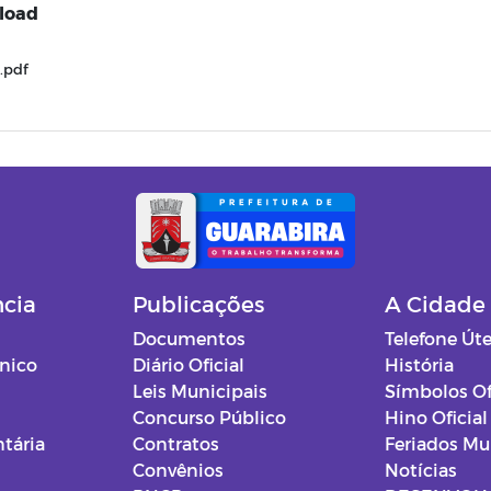
load
.pdf
ncia
Publicações
A Cidade
Documentos
Telefone Úte
ônico
Diário Oficial
História
Leis Municipais
Símbolos Of
Concurso Público
Hino Oficial
tária
Contratos
Feriados Mu
Convênios
Notícias