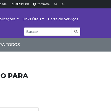
idade
REDESIM PB
Contraste
A+
A-
blicações
Links Úteis
Carta de Serviços
RA TODOS
IO PARA