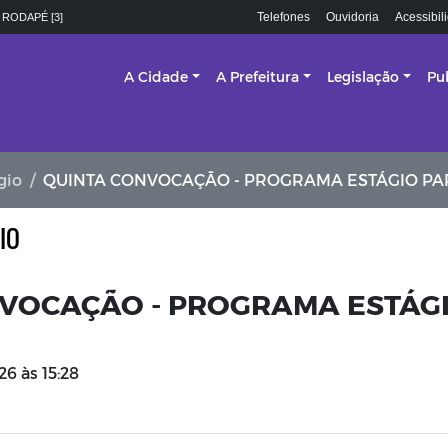
Telefones
Ouvidoria
Acessibil
 RODAPÉ [3]
A Cidade
A Prefeitura
Legislação
Pu
gio
QUINTA CONVOCAÇÃO - PROGRAMA ESTÁGIO PA
IO
VOCAÇÃO - PROGRAMA ESTÁG
26 às 15:28