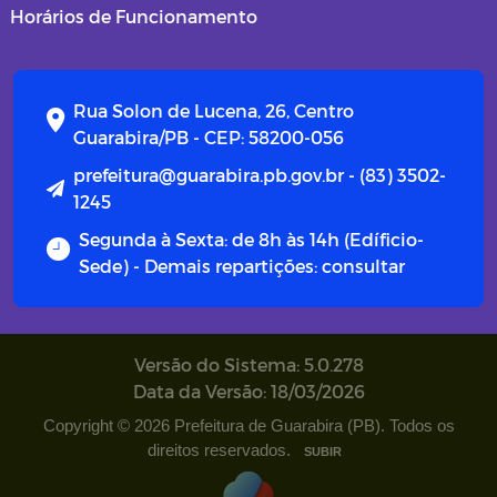
Horários de Funcionamento
Rua Solon de Lucena, 26, Centro
Guarabira/PB - CEP: 58200-056
prefeitura@guarabira.pb.gov.br - (83) 3502-
1245
Segunda à Sexta: de 8h às 14h (Edíficio-
Sede) - Demais repartições: consultar
Versão do Sistema: 5.0.278
Data da Versão: 18/03/2026
Copyright © 2026 Prefeitura de Guarabira (PB). Todos os
direitos reservados.
SUBIR