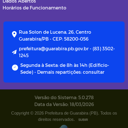
Dados Abertos
Horários de Funcionamento
Rua Solon de Lucena, 26, Centro
Guarabira/PB - CEP: 58200-056
prefeitura@guarabira.pb.gov.br - (83) 3502-
1245
Segunda à Sexta: de 8h às 14h (Edíficio-
Sede) - Demais repartições: consultar
Versão do Sistema: 5.0.278
Data da Versão: 18/03/2026
Copyright © 2026 Prefeitura de Guarabira (PB). Todos os
direitos reservados.
SUBIR