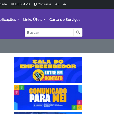
idade
REDESIM PB
Contraste
A+
A-
blicações
Links Úteis
Carta de Serviços