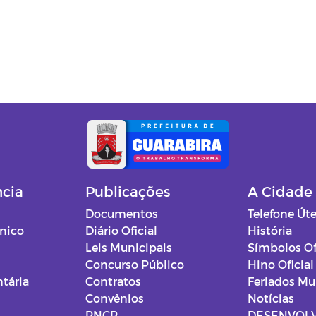
ncia
Publicações
A Cidade
Documentos
Telefone Úte
ônico
Diário Oficial
História
Leis Municipais
Símbolos Of
Concurso Público
Hino Oficial
tária
Contratos
Feriados Mu
Convênios
Notícias
PNCP
DESENVOL