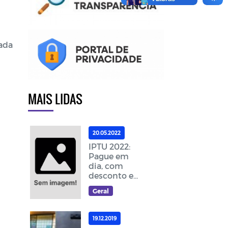
cada
MAIS LIDAS
20.05.2022
IPTU 2022:
Pague em
dia, com
desconto e
ajude a
Geral
melhorar as
ações da
cidade
19.12.2019