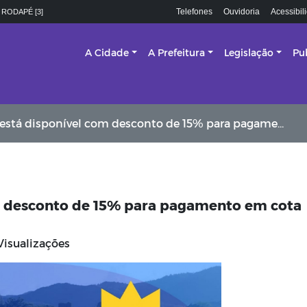
Telefones
Ouvidoria
Acessibil
 RODAPÉ [3]
A Cidade
A Prefeitura
Legislação
Pu
tá disponível com desconto de 15% para pagamento em cota única
om desconto de 15% para pagamento em cota
isualizações