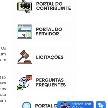
. Os
 um
s e
tão
eza
dos
sta
 sem