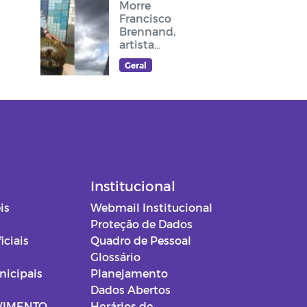
Morre
Francisco
Brennand,
artista
plástico
Geral
recifense, que
deixou sua
arte no
cruzeiro do
acesso ao
Memorial Frei
Damião
Institucional
is
Webmail Institucional
Proteção de Dados
iciais
Quadro de Pessoal
Glossário
nicipais
Planejamento
Dados Abertos
VIMENTO
Horários de