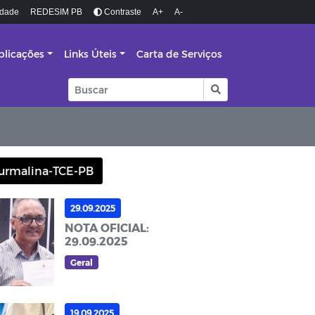
idade
REDESIM PB
Contraste
A+
A-
blicações
Links Úteis
Carta de Serviços
urmalina-TCE-PB
29.09.2025
NOTA OFICIAL:
29.09.2025
Geral
19.09.2025