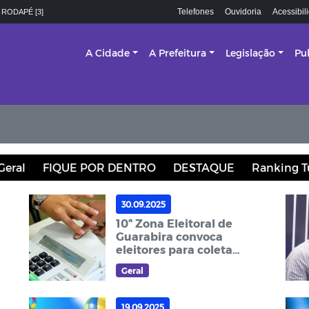
Telefones
Ouvidoria
Acessibil
 RODAPÉ [3]
A Cidade
A Prefeitura
Legislação
Pu
Geral
FIQUE POR DENTRO
DESTAQUE
Ranking T
30.09.2025
10ª Zona Eleitoral de
Guarabira convoca
eleitores para coleta
de biometria no
Geral
cartório eleitoral
19.09.2025