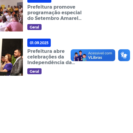
Prefeitura promove
programação especial
do Setembro Amarelo
em defesa da vida
Geral
01.09.2025
Prefeitura abre
celebrações da
Independência da
República com
Geral
hasteamento das
bandeiras