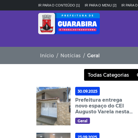
IR PARA O CONTEÚDO [1]
IR PARA O MENU [2]
IR PARA O
Início
Notícias
Geral
Todas Categorias
30.09.2025
Prefeitura entrega
novo espaço do CEI
Augusto Varela nesta
sexta-feira (03)
Geral
23.09.2025