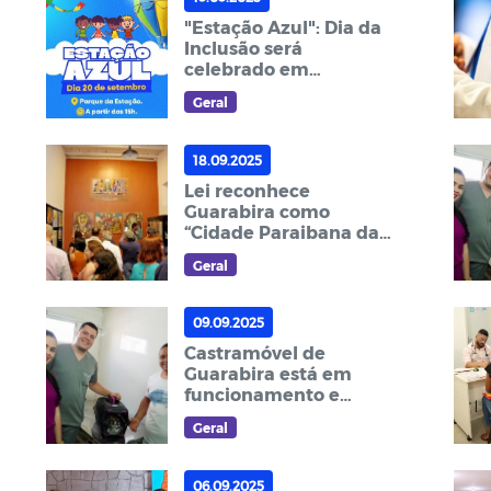
"Estação Azul": Dia da
Inclusão será
celebrado em
Guarabira
Geral
18.09.2025
Lei reconhece
Guarabira como
“Cidade Paraibana da
Arte Naif”
Geral
09.09.2025
Castramóvel de
Guarabira está em
funcionamento e
atende na UBS
Geral
Juá/Nações
06.09.2025