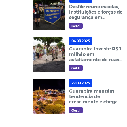
Desfile reúne escolas,
instituições e forças de
segurança em
Guarabira
Geral
06.09.2025
Guarabira investe R$ 1
milhão em
asfaltamento de ruas
da cidade
Geral
29.08.2025
Guarabira mantém
tendência de
crescimento e chega
aos 60 mil habitantes,
Geral
segundo IBGE