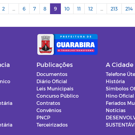
2
...
6
7
8
9
10
11
12
...
213
214
ncia
Publicações
A Cidade
Documentos
Telefone Úte
ônico
Diário Oficial
História
Leis Municipais
Símbolos Of
Concurso Público
Hino Oficial
tária
Contratos
Feriados Mu
Convênios
Notícias
PNCP
DESENVOL
tária
Terceirizados
SUSTENTÁVE