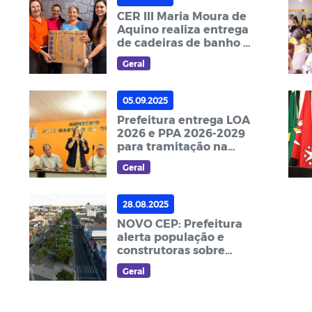
CER III Maria Moura de
Aquino realiza entrega
de cadeiras de banho a
famílias contempladas
Geral
por benefício
05.09.2025
Prefeitura entrega LOA
2026 e PPA 2026-2029
para tramitação na
Câmara Municipal
Geral
28.08.2025
NOVO CEP: Prefeitura
alerta população e
construtoras sobre
regularização de ruas
Geral
projetadas