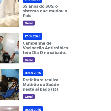
35 anos do SUS: o
sistema que mudou o
País
Geral
17.09.2025
Campanha de
Vacinação Antirrábica
terá Dia D no sábado
(27)
Geral
09.09.2025
Prefeitura realiza
Mutirão da Saúde
neste sábado (13)
Geral
06.09.2025