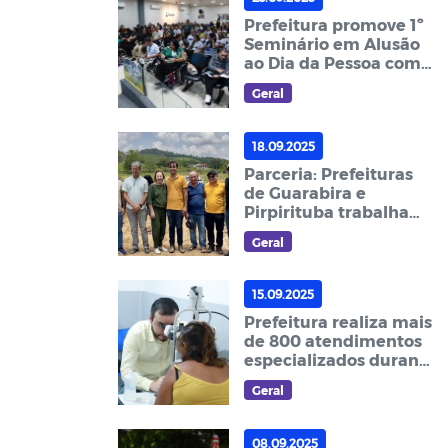
Prefeitura promove 1º
Seminário em Alusão
ao Dia da Pessoa com
Deficiência
Geral
18.09.2025
Parceria: Prefeituras
de Guarabira e
Pirpirituba trabalham
na recuperação das
Geral
estradas da zona rural
15.09.2025
Prefeitura realiza mais
de 800 atendimentos
especializados durante
‘Mutirão da Saúde’
Geral
08.09.2025