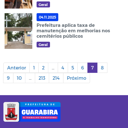
lazer no bairro Nordeste I
Geral
04.11.2025
Prefeitura aplica taxa de
manutenção em melhorias nos
cemitérios públicos
Geral
Anterior
1
2
...
4
5
6
7
8
9
10
...
213
214
Próximo