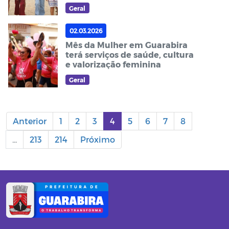
Geral
02.03.2026
Mês da Mulher em Guarabira
terá serviços de saúde, cultura
e valorização feminina
Geral
Anterior
1
2
3
4
5
6
7
8
...
213
214
Próximo