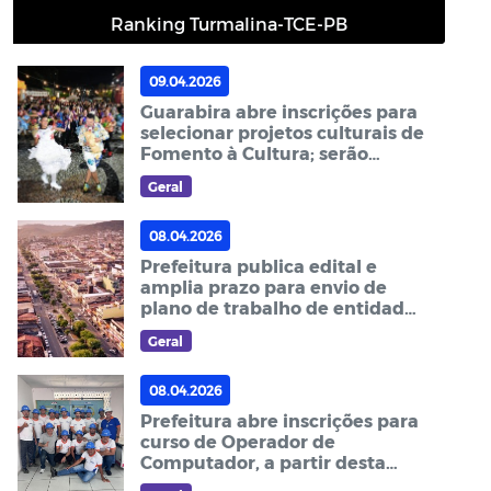
Ranking Turmalina-TCE-PB
09.04.2026
Guarabira abre inscrições para
selecionar projetos culturais de
Fomento à Cultura; serão
investidos R$ 431,3 mil
Geral
08.04.2026
Prefeitura publica edital e
amplia prazo para envio de
plano de trabalho de entidades
referente a emendas
Geral
parlamentares de 2026
08.04.2026
Prefeitura abre inscrições para
curso de Operador de
Computador, a partir desta
quarta