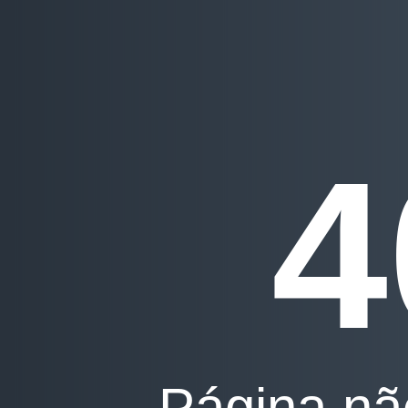
4
Página nã