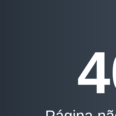
4
Página nã