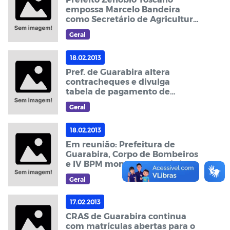
empossa Marcelo Bandeira
como Secretário de Agricultura
de Guarabira
Geral
18.02.2013
Pref. de Guarabira altera
contracheques e divulga
tabela de pagamento de
servidores do mês de janeiro
Geral
18.02.2013
Em reunião: Prefeitura de
Guarabira, Corpo de Bombeiros
e IV BPM montam estratégias
de segurança para a Festa da
Geral
Luz 2013.
17.02.2013
CRAS de Guarabira continua
com matrículas abertas para o