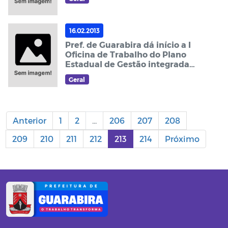
16.02.2013
Pref. de Guarabira dá início a I
Oficina de Trabalho do Plano
Estadual de Gestão integrada
de Resíduos Sólidos
Geral
Anterior
1
2
...
206
207
208
209
210
211
212
213
214
Próximo