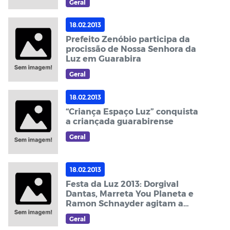
Geral
18.02.2013
Prefeito Zenóbio participa da
procissão de Nossa Senhora da
Luz em Guarabira
Geral
18.02.2013
“Criança Espaço Luz” conquista
a criançada guarabirense
Geral
18.02.2013
Festa da Luz 2013: Dorgival
Dantas, Marreta You Planeta e
Ramon Schnayder agitam a
Praça do “Novo Milênio” em
Geral
Guarabira