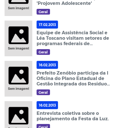
'Projovem Adolescente'
Geral
17.02.2013
Equipe de Assistência Social e
Léa Toscano visitam setores de
programas federais de
Guarabira
Geral
16.02.2013
Prefeito Zenóbio participa da I
Oficina do Plano Estadual de
Gestão Integrada dos Resíduos
Sólidos
Geral
16.02.2013
Entrevista coletiva sobre o
planejamento da Festa da Luz.
Geral