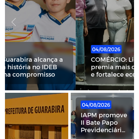
Previous
Next
04/08/2026
COMÉRCIO: Liquida Guarabira
premia mais de 80 consumidores
e fortalece economia
04/08/2026
IAPM promove
II Bate Papo
Previdenciário
para orientar