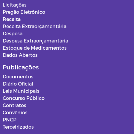
Secretaria de Infraestrutura
Licitações
Pregão Eletrônico
Secretaria de Planejamento
Receita
Receita Extraorçamentária
Secretaria da Saúde
Despesa
Despesa Extraorçamentária
Secretaria de Urbanismo, Meio
Estoque de Medicamentos
Ambiente e Saneamento
Dados Abertos
Ouvidoria
Publicações
Documentos
Obras
Diário Oficial
Leis Municipais
PSS SAUDE 2025
Concurso Público
Contratos
Instituto de Assistência e Previdência
Convênios
Municipal - IAPM
PNCP
Terceirizados
Normas e Mapas Urbanísticos