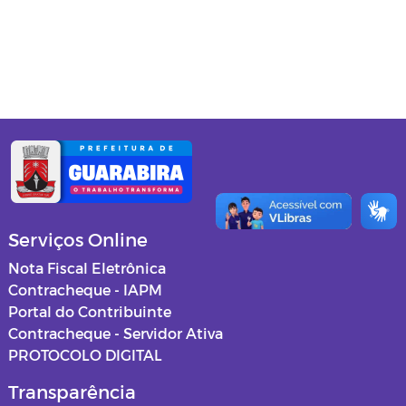
Gabinete do Prefeito
Secretaria de Administração
Secretaria de Agricultura
Secretaria de Assistência Social
Secretaria de Cultura e Turismo
Secretaria de Educação
Serviços Online
Secretaria de Esportes, Lazer e
Nota Fiscal Eletrônica
Juventude
Contracheque - IAPM
Portal do Contribuinte
Secretaria de Finanças
Contracheque - Servidor Ativa
PROTOCOLO DIGITAL
Procuradoria Jurídica
Transparência