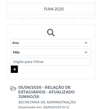
FIAN 2025
Secretaria de Comércio, Indústria e
Desenvolvimento Econômico
Superintendência Executiva de
Mobilidade Urbana
Secretaria da Mulher e da Diversidade
Humana
Assistência Farmacêutica
Editais - Lei Aldair Blanc 2024
05/06/2026 -
RELAÇÃO DE
TRANSIÇÃO GOVERNAMENTAL
ESTAGIÁRIOS - ATUALIZADO
JUNHO/26
SECRETARIA DE ADMINISTRAÇÃO
EDITAIS LEI PAULO GUSTAVO
Atualizado em: 06/08/2026 01:12