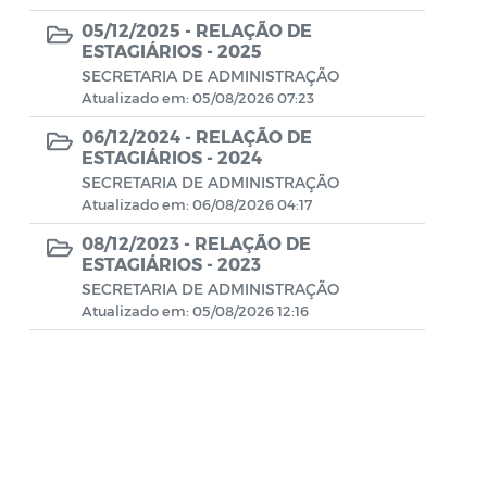
Concurso Público
05/12/2025 -
RELAÇÃO DE
ESTAGIÁRIOS - 2025
SECRETARIA DE ADMINISTRAÇÃO
CONSELHO TUTELAR 2023
Atualizado em: 05/08/2026 07:23
FIAN 2023
06/12/2024 -
RELAÇÃO DE
ESTAGIÁRIOS - 2024
PSS - CADUNICO
SECRETARIA DE ADMINISTRAÇÃO
Atualizado em: 06/08/2026 04:17
PSS - CUIDADORES
08/12/2023 -
RELAÇÃO DE
ESTAGIÁRIOS - 2023
PSS - CRIANÇA FELIZ
SECRETARIA DE ADMINISTRAÇÃO
Atualizado em: 05/08/2026 12:16
Editais - Lei Aldir Blanc 2020
Manuais
Documentos Diversos