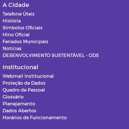
A Cidade
Relatórios de Saúde
Mapas dos loteamentos
Telefone Úteis
História
ASSISTENCIA SOCIAL
Normas e procedimentos
Símbolos Oficiais
Hino Oficial
Educação
Feriados Municipais
Notícias
Projetos de Cultura
DESENVOLVIMENTO SUSTENTÁVEL - ODS
Estagiários
Institucional
Webmail Institucional
Documentos
Proteção de Dados
Quadro de Pessoal
Editais
Glossário
Planejamento
Horários Funcionários
Dados Abertos
Horários de Funcionamento
Mensário oficial