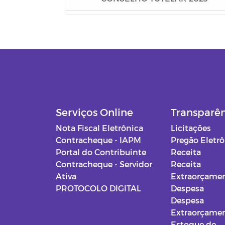
FIAN 2023
PSS - CADUNICO
PSS - CUIDADORES
PSS - CRIANÇA FELIZ
Serviços Online
Transparê
Editais - Lei Aldir Blanc 2020
Nota Fiscal Eletrônica
Licitações
Contracheque - IAPM
Pregão Eletr
Manuais
Portal do Contribuinte
Receita
Contracheque - Servidor
Receita
Documentos Diversos
Ativa
Extraorçamen
PROTOCOLO DIGITAL
Despesa
Gabinete do Prefeito
Despesa
Extraorçamen
Secretaria de Administração
Estoque de