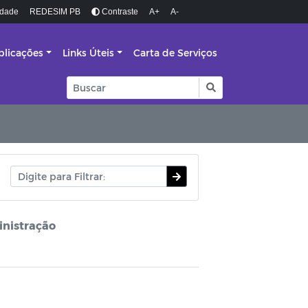
idade
REDESIM PB
Contraste
A+
A-
blicações
Links Úteis
Carta de Serviços
inistração