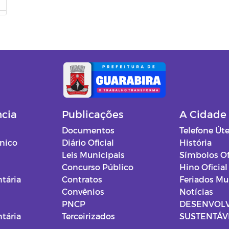
ncia
Publicações
A Cidade
Documentos
Telefone Úte
ônico
Diário Oficial
História
Leis Municipais
Símbolos Of
Concurso Público
Hino Oficial
tária
Contratos
Feriados Mu
Convênios
Notícias
PNCP
DESENVOL
tária
Terceirizados
SUSTENTÁVE