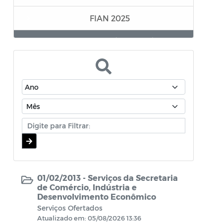
FIAN 2025
Secretaria de Comércio, Indústria e
Desenvolvimento Econômico
Superintendência Executiva de
Mobilidade Urbana
Secretaria da Mulher e da Diversidade
Humana
Assistência Farmacêutica
Editais - Lei Aldair Blanc 2024
01/02/2013 -
Serviços da Secretaria
TRANSIÇÃO GOVERNAMENTAL
de Comércio, Indústria e
Desenvolvimento Econômico
Serviços Ofertados
EDITAIS LEI PAULO GUSTAVO
Atualizado em: 05/08/2026 13:36