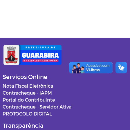
Gabinete do Prefeito
Secretaria de Administração
Secretaria de Agricultura
Secretaria de Assistência Social
Secretaria de Cultura e Turismo
Secretaria de Educação
Serviços Online
Secretaria de Esportes, Lazer e
Nota Fiscal Eletrônica
Juventude
Contracheque - IAPM
Portal do Contribuinte
Secretaria de Finanças
Contracheque - Servidor Ativa
PROTOCOLO DIGITAL
Procuradoria Jurídica
Transparência