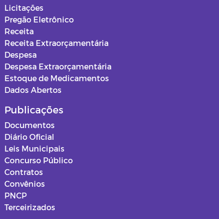
Secretaria de Infraestrutura
Licitações
Pregão Eletrônico
Secretaria de Planejamento
Receita
Receita Extraorçamentária
Secretaria da Saúde
Despesa
Despesa Extraorçamentária
Secretaria de Urbanismo, Meio
Estoque de Medicamentos
Ambiente e Saneamento
Dados Abertos
Ouvidoria
Publicações
Documentos
Obras
Diário Oficial
Leis Municipais
PSS SAUDE 2025
Concurso Público
Contratos
Instituto de Assistência e Previdência
Convênios
Municipal - IAPM
PNCP
Terceirizados
Normas e Mapas Urbanísticos