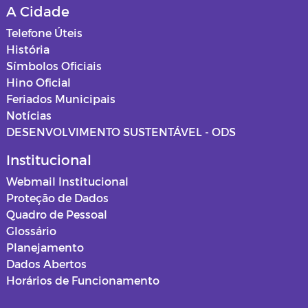
A Cidade
Relatórios de Saúde
Mapas dos loteamentos
Telefone Úteis
História
ASSISTENCIA SOCIAL
Normas e procedimentos
Símbolos Oficiais
Hino Oficial
Educação
Feriados Municipais
Notícias
Projetos de Cultura
DESENVOLVIMENTO SUSTENTÁVEL - ODS
Estagiários
Institucional
Webmail Institucional
Documentos
Proteção de Dados
Quadro de Pessoal
Editais
Glossário
Planejamento
Horários Funcionários
Dados Abertos
Horários de Funcionamento
Mensário oficial