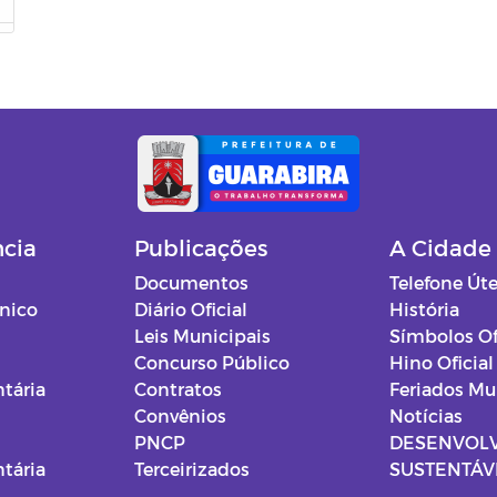
ncia
Publicações
A Cidade
Documentos
Telefone Úte
ônico
Diário Oficial
História
Leis Municipais
Símbolos Of
Concurso Público
Hino Oficial
tária
Contratos
Feriados Mu
Convênios
Notícias
PNCP
DESENVOL
tária
Terceirizados
SUSTENTÁVE