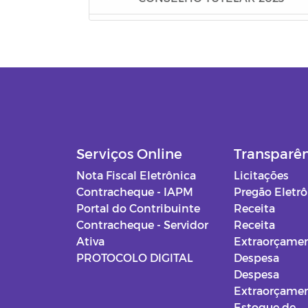
FIAN 2023
PSS - CADUNICO
PSS - CUIDADORES
PSS - CRIANÇA FELIZ
Serviços Online
Transparê
Editais - Lei Aldir Blanc 2020
Nota Fiscal Eletrônica
Licitações
Contracheque - IAPM
Pregão Eletr
Manuais
Portal do Contribuinte
Receita
Contracheque - Servidor
Receita
Documentos Diversos
Ativa
Extraorçamen
PROTOCOLO DIGITAL
Despesa
Gabinete do Prefeito
Despesa
Extraorçamen
Secretaria de Administração
Estoque de