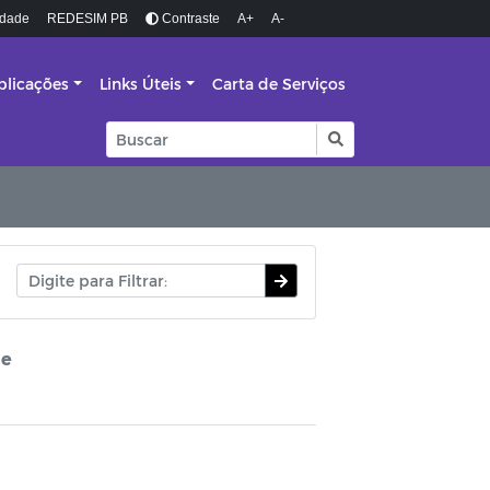
idade
REDESIM PB
Contraste
A+
A-
blicações
Links Úteis
Carta de Serviços
de