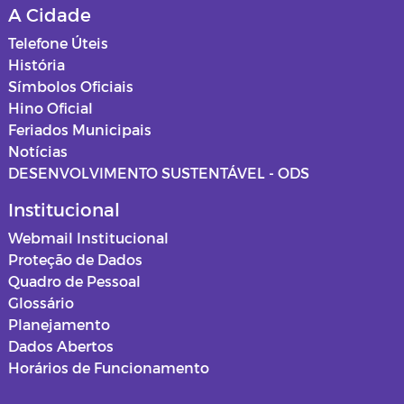
A Cidade
Relatórios de Saúde
Mapas dos loteamentos
Telefone Úteis
História
ASSISTENCIA SOCIAL
Normas e procedimentos
Símbolos Oficiais
Hino Oficial
Educação
Feriados Municipais
Notícias
Projetos de Cultura
DESENVOLVIMENTO SUSTENTÁVEL - ODS
Estagiários
Institucional
Webmail Institucional
Documentos
Proteção de Dados
Quadro de Pessoal
Editais
Glossário
Planejamento
Horários Funcionários
Dados Abertos
Horários de Funcionamento
Mensário oficial