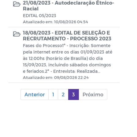
21/08/2023 -
Autodeclaração Étnico-
Concurso Público
Racial
EDITAL 05/2023
CONSELHO TUTELAR 2023
Atualizado em: 10/08/2026 04:54
18/08/2023 -
EDITAL DE SELEÇÃO E
FIAN 2023
RECRUTAMENTO - PROCESSO 2023
Fases do Processo1º - Inscrição: Somente
PSS - CADUNICO
pela internet entre os dias 01/09/2023 até
às 12:00hs (horário de Brasília) do dia
15/09/2023, incluindo sábados domingos
PSS - CUIDADORES
e feriados.2º - Entrevista: Realizada...
Atualizado em: 09/08/2026 22:24
PSS - CRIANÇA FELIZ
Anterior
1
2
3
Próximo
Editais - Lei Aldir Blanc 2020
Manuais
Documentos Diversos