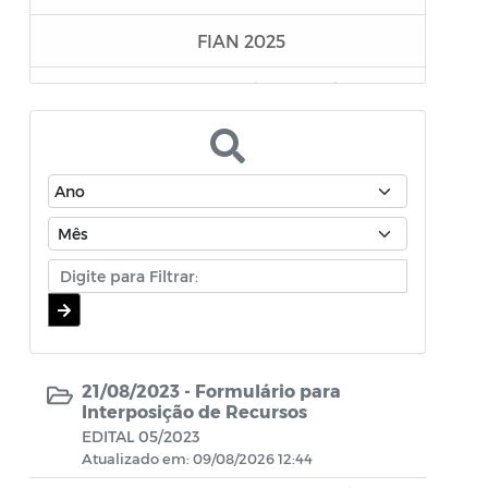
FIAN 2025
Secretaria de Comércio, Indústria e
Desenvolvimento Econômico
Superintendência Executiva de
Mobilidade Urbana
Secretaria da Mulher e da Diversidade
Humana
Assistência Farmacêutica
Editais - Lei Aldair Blanc 2024
21/08/2023 -
Formulário para
TRANSIÇÃO GOVERNAMENTAL
Interposição de Recursos
EDITAL 05/2023
Atualizado em: 09/08/2026 12:44
EDITAIS LEI PAULO GUSTAVO