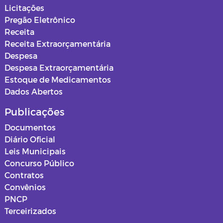
Secretaria de Infraestrutura
Licitações
Pregão Eletrônico
Secretaria de Planejamento
Receita
Receita Extraorçamentária
Secretaria da Saúde
Despesa
Despesa Extraorçamentária
Secretaria de Urbanismo, Meio
Estoque de Medicamentos
Ambiente e Saneamento
Dados Abertos
Ouvidoria
Publicações
Documentos
Obras
Diário Oficial
Leis Municipais
PSS SAUDE 2025
Concurso Público
Contratos
Instituto de Assistência e Previdência
Convênios
Municipal - IAPM
PNCP
Terceirizados
Normas e Mapas Urbanísticos