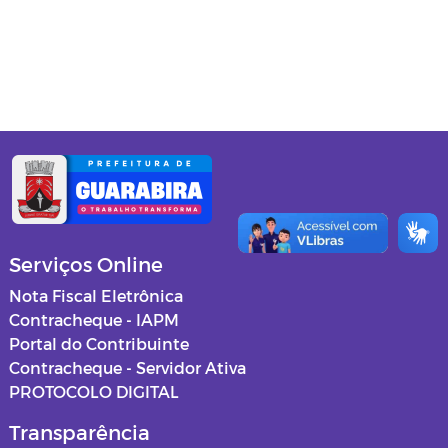
Gabinete do Prefeito
Secretaria de Administração
Secretaria de Agricultura
Secretaria de Assistência Social
Secretaria de Cultura e Turismo
Secretaria de Educação
Serviços Online
Secretaria de Esportes, Lazer e
Nota Fiscal Eletrônica
Juventude
Contracheque - IAPM
Portal do Contribuinte
Secretaria de Finanças
Contracheque - Servidor Ativa
PROTOCOLO DIGITAL
Procuradoria Jurídica
Transparência