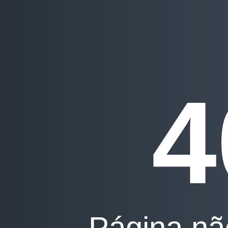
4
Página nã