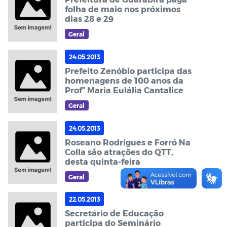
folha de maio nos próximos
dias 28 e 29
Geral
24.05.2013
Prefeito Zenóbio participa das
homenagens de 100 anos da
Profª Maria Eulália Cantalice
Geral
24.05.2013
Roseano Rodrigues e Forró Na
Colla são atrações do QTT,
desta quinta-feira
Geral
22.05.2013
Secretário de Educação
participa do Seminário