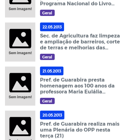
Programa Nacional do Livro
Didático/PNLD 2014, em
Geral
Fortaleza-CE
22.05.2013
Sec. de Agricultura faz limpeza
e ampliação de barreiros, corte
de terras e melhorias das
estradas da zona rural
Geral
21.05.2013
Pref. de Guarabira presta
homenagem aos 100 anos da
professora Maria Eulália
Cantalice, nesta quinta (23)
Geral
20.05.2013
Pref. de Guarabira realiza mais
uma Plenária do OPP nesta
terça (21)