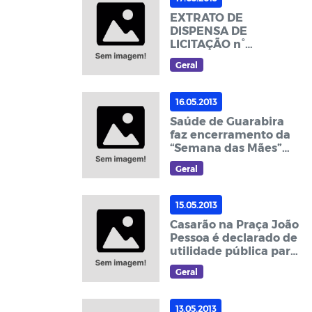
EXTRATO DE
DISPENSA DE
LICITAÇÃO n°
00012/2013
Geral
16.05.2013
Saúde de Guarabira
faz encerramento da
“Semana das Mães”
nesta quinta-feira (16)
Geral
15.05.2013
Casarão na Praça João
Pessoa é declarado de
utilidade pública para
fins de desapropriação
Geral
13.05.2013