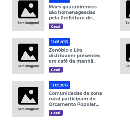
Mães guarabirenses
são homenageadas
pela Prefeitura de
Guarabira
Geral
11.05.2013
Zenóbio e Léa
distribuem presentes
em café da manhã
para as mães da
Geral
SUMASA
11.05.2013
Comunidades da zona
rural participam do
Orçamento Popular
Participativo
Geral