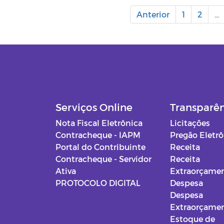
Anterior
1
2
...
Serviços Online
Transparê
Nota Fiscal Eletrônica
Licitações
Contracheque - IAPM
Pregão Eletr
Portal do Contribuinte
Receita
Contracheque - Servidor
Receita
Ativa
Extraorçamen
PROTOCOLO DIGITAL
Despesa
Despesa
Extraorçamen
Estoque de