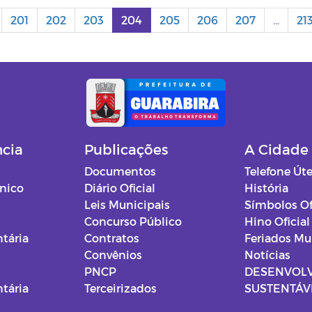
201
202
203
204
205
206
207
...
21
ncia
Publicações
A Cidade
Documentos
Telefone Úte
ônico
Diário Oficial
História
Leis Municipais
Símbolos Of
Concurso Público
Hino Oficial
tária
Contratos
Feriados Mu
Convênios
Notícias
PNCP
DESENVOL
tária
Terceirizados
SUSTENTÁVE