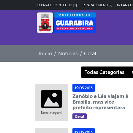
IR PARA O CONTEÚDO [1]
IR PARA O MENU [2]
IR PARA O
Início
Notícias
Geral
Todas Categorias
19.05.2013
Zenóbio e Léa viajam à
Brasília, mas vice-
prefeito representará
prefeito na 25ª
Geral
Romaria de Frei
Damião
17.05.2013