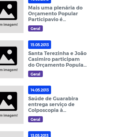
Mais uma plenária do
Orçamento Popular
Participavio é
realizada na zona rural
Geral
15.05.2013
Santa Terezinha e João
Casimiro participam
do Orçamento Popular
Participativo
Geral
14.05.2013
Saúde de Guarabira
entrega serviço de
Colposcopia à
população
Geral
13.05.2013