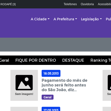
Telefones
Ouvidoria
Acessibil
 RODAPÉ [3]
A Cidade
A Prefeitura
Legislação
Pu
Geral
FIQUE POR DENTRO
DESTAQUE
Ranking T
18.05.2013
Pagamento do mês de
junho será feito antes
do São João, diz
Zenóbio
Geral
17.05.2013