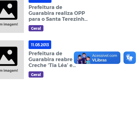
Prefeitura de
Guarabira realiza OPP
para o Santa Terezinha
e João Cassimiro nesta
Geral
terça-feira (14)
11.05.2013
Prefeitura de
Guarabira reabre
Creche ‘Tia Léa’ e
entrega a população
Geral