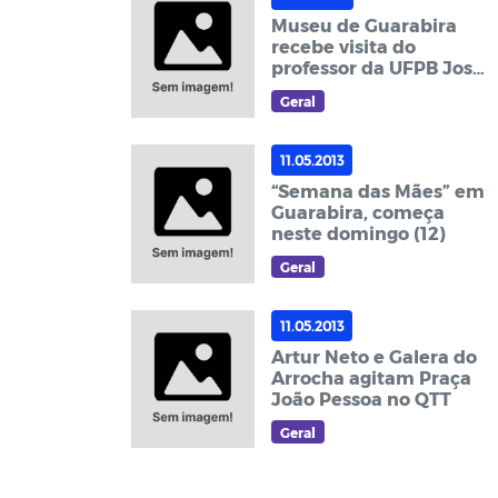
Museu de Guarabira
recebe visita do
professor da UFPB José
Augusto de Moraes e
Geral
de Frei Cláudio
11.05.2013
“Semana das Mães” em
Guarabira, começa
neste domingo (12)
Geral
11.05.2013
Artur Neto e Galera do
Arrocha agitam Praça
João Pessoa no QTT
Geral