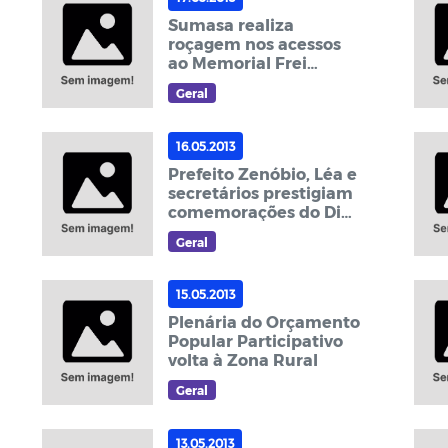
Sumasa realiza
roçagem nos acessos
ao Memorial Frei
Damião
Geral
16.05.2013
Prefeito Zenóbio, Léa e
secretários prestigiam
comemorações do Dia
das Mães nas escolas
Geral
15.05.2013
Plenária do Orçamento
Popular Participativo
volta à Zona Rural
Geral
13.05.2013