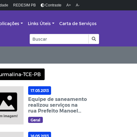
idade
REDESIM PB
Contraste
A+
A-
blicações
Links Úteis
Carta de Serviços
urmalina-TCE-PB
17.05.2013
Equipe de saneamento
realizou serviços na
rua Prefeito Manoel
Lordão
Geral
16.05.2013