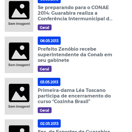
Se preparando para o CONAE
2014: Guarabira realiza a
Conferência Intermunicipal de
Educação
Geral
06.05.2013
Prefeito Zenóbio recebe
superintendente da Conab em
seu gabinete
Geral
03.05.2013
Primeira-dama Léa Toscano
participa de encerramento do
curso “Cozinha Brasil”
Geral
02.05.2013
Sec. de Esportes de Guarabira