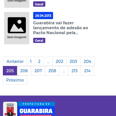
realizado em Guarabira
Geral
26.04.2013
Guarabira vai fazer
lançamento de adesão ao
Pacto Nacional pela
Alfabetização na Idade Certa
Geral
na próxima terça (30)
Anterior
1
2
...
202
203
204
205
206
207
208
...
213
214
Próximo